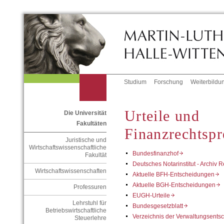
Studium
Forschung
Weiterbildu
Urteile und
Die Universität
Fakultäten
Finanzrechtsp
Juristische und
Wirtschaftswissenschaftliche
Bundesfinanzhof
Fakultät
Deutsches Notarinstitut - Archi
Wirtschaftswissenschaften
Aktuelle BFH-Entscheidungen
Aktuelle BGH-Entscheidungen
Professuren
EUGH-Urteile
Lehrstuhl für
Bundesgesetzblatt
Betriebswirtschaftliche
Verzeichnis der Verwaltungsents
Steuerlehre